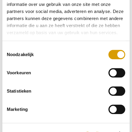
informatie over uw gebruik van onze site met onze
partners voor social media, adverteren en analyse. Deze
partners kunnen deze gegevens combineren met andere
informatie die u aan ze heeft verstrekt of die ze hebben
verzameld op basis van uw gebruik van hun services.
T
Noodzakelijk
o
e
s
Voorkeuren
t
Reglement vliegvissen
e
m
Statistieken
Lees reglement
m
i
Marketing
n
g
s