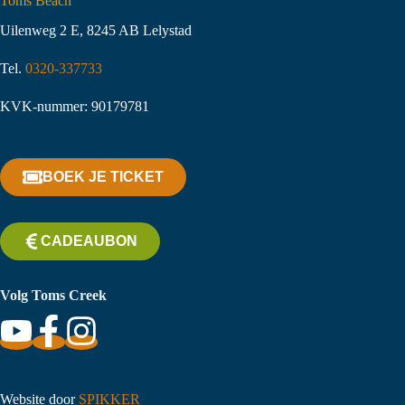
Toms Beach
Uilenweg 2 E, 8245 AB Lelystad
Tel.
0320-337733
KVK-nummer: 90179781
BOEK JE TICKET
CADEAUBON
Volg Toms Creek
Website door
SPIKKER