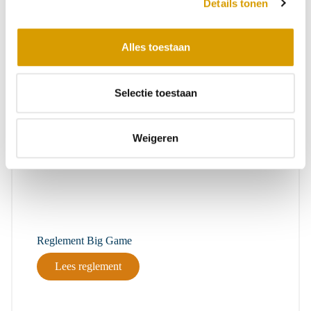
Details tonen
s
e
l
Alles toestaan
e
c
t
Selectie toestaan
i
e
Weigeren
Reglement Big Game
Lees reglement