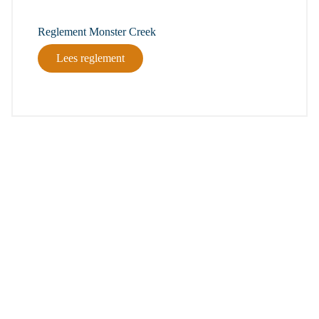
Reglement Monster Creek
Lees reglement
Blijf op de hoogte met onze nieuwsbrief
Wil je op de hoogte blijven van de laatste nieuwtjes van Toms
Creek? Schrijf je dan nu in voor onze nieuwsbrief!