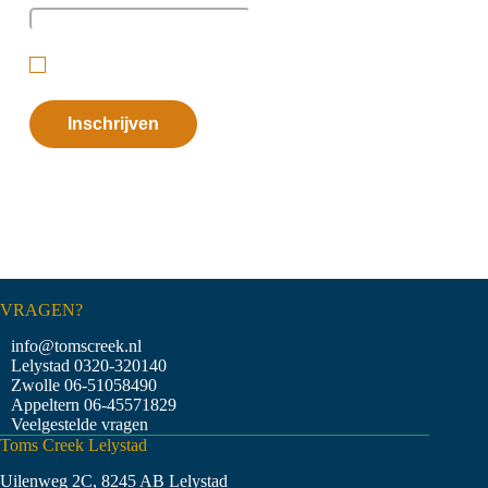
Ik ga akkoord met de
privacyverklaring
.
(Vereist)
VRAGEN?
info@tomscreek.nl
Lelystad
0320-320140
Zwolle
06-51058490
Appeltern
06-45571829
Veelgestelde vragen
Toms Creek Lelystad
Uilenweg 2C, 8245 AB Lelystad