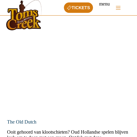
Ga
menu
naar
TICKETS
de
inhoud
The Old Dutch
Ooit gehoord van klootschieten? Oud Hollandse spelen blijven