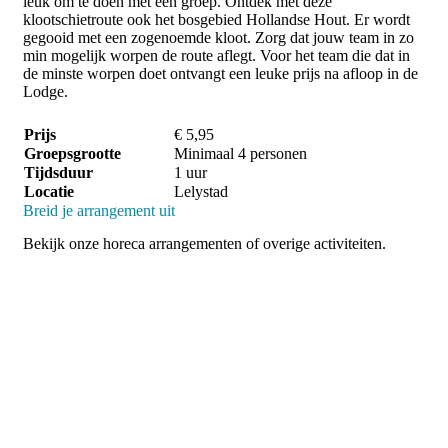
leuk om te doen met een groep. Ontdek met deze
klootschietroute ook het bosgebied Hollandse Hout. Er wordt
gegooid met een zogenoemde kloot. Zorg dat jouw team in zo
min mogelijk worpen de route aflegt. Voor het team die dat in
de minste worpen doet ontvangt een leuke prijs na afloop in de
Lodge.
Prijs
€ 5,95
Groepsgrootte
Minimaal 4 personen
Tijdsduur
1 uur
Locatie
Lelystad
Breid je arrangement uit
Bekijk onze horeca arrangementen of overige activiteiten.