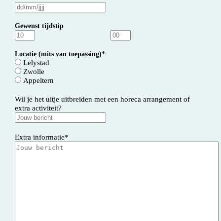
DD
slash
MM
Gewenst tijdstip
slash
JJJJ
Locatie (mits van toepassing)
*
Lelystad
Zwolle
Appeltern
Wil je het uitje uitbreiden met een horeca arrangement of
extra activiteit?
Extra informatie
*