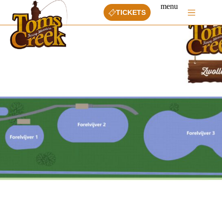
Ga
menu
naar
TICKETS
de
inhoud