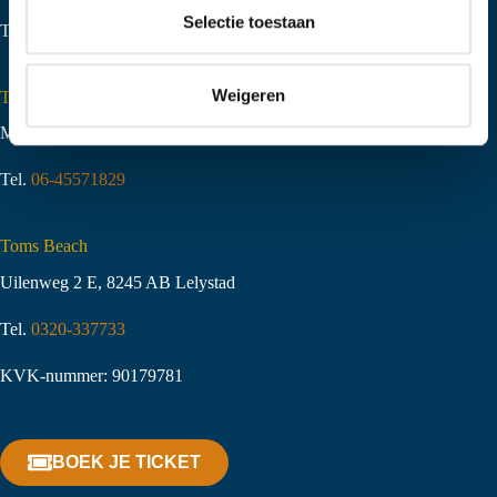
t
Selectie toestaan
Tel.
06-51058490
i
e
Weigeren
Toms Creek Appeltern
Molenstraat 10
,
6629 KJ Appeltern
Tel.
06-45571829
Toms Beach
Uilenweg 2 E, 8245 AB Lelystad
Tel.
0320-337733
KVK-nummer: 90179781
BOEK JE TICKET