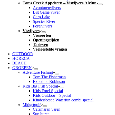
Toms Creek Appeltern – Visvijvers ’t Mun
Avonturenvijvers
Big Game vijver
Carp Lake
Species River
Forelvijvers
Visvijvers
Vissoorten
Openingstijden
Tarieven
Veelgestelde vragen
OUTDOOR
HORECA
BEACH
GROEPEN
Adventure Fishing
Tom The Fisherman
Expeditie Robinson
Kids Big Fish Special
Kids Forel Special
Kids Outdoor – Special
Kinderfeestje Waterfun combi special
Midgetgolf
Catamaran varen
Sup huren