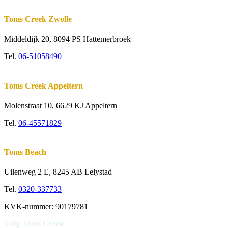
Toms Creek Zwolle
Middeldijk 20, 8094 PS Hattemerbroek
Tel.
06-51058490
Toms Creek Appeltern
Molenstraat 10
,
6629 KJ Appeltern
Tel.
06-45571829
Toms Beach
Uilenweg 2 E, 8245 AB Lelystad
Tel.
0320-337733
KVK-nummer: 90179781
Volg Toms Creek