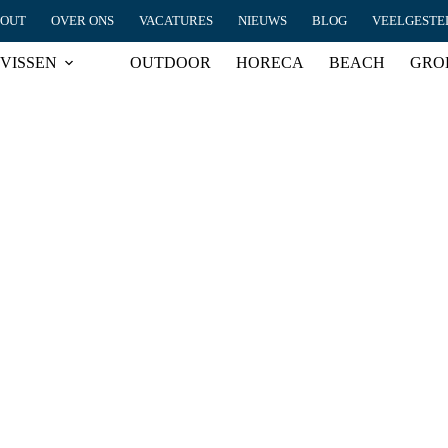
HOUT
OVER ONS
VACATURES
NIEUWS
BLOG
VEELGESTE
VISSEN
OUTDOOR
HORECA
BEACH
GRO