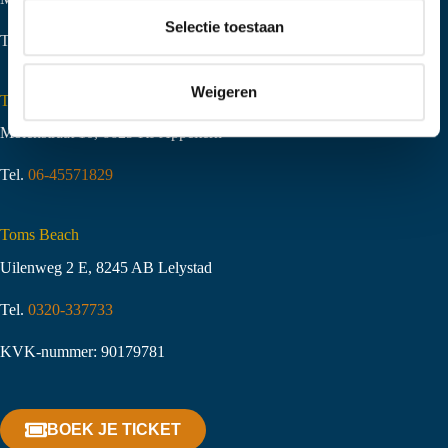
t
Selectie toestaan
Tel.
06-51058490
i
e
Weigeren
Toms Creek Appeltern
Molenstraat 10
,
6629 KJ Appeltern
Tel.
06-45571829
Toms Beach
Uilenweg 2 E, 8245 AB Lelystad
Tel.
0320-337733
KVK-nummer: 90179781
BOEK JE TICKET