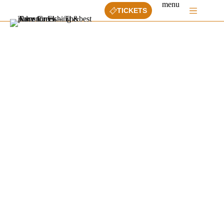
Ga
menu
TICKETS
naar
de
inhoud