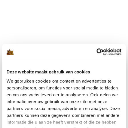
Blijf op de hoogte met onze nieuwsbrief
Wil je op de hoogte blijven van de laatste nieuwtjes van Toms
Creek? Schrijf je dan nu in voor onze nieuwsbrief!
Deze website maakt gebruik van cookies
We gebruiken cookies om content en advertenties te
Ik ga akkoord met de
privacyverklaring
.
(Vereist)
personaliseren, om functies voor social media te bieden
en om ons websiteverkeer te analyseren. Ook delen we
informatie over uw gebruik van onze site met onze
partners voor social media, adverteren en analyse. Deze
partners kunnen deze gegevens combineren met andere
informatie die u aan ze heeft verstrekt of die ze hebben