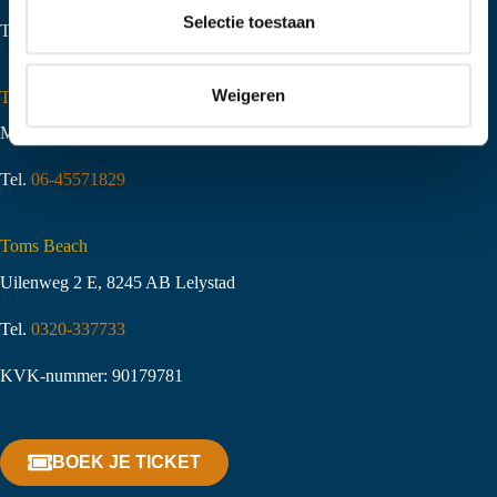
t
Selectie toestaan
Tel.
06-51058490
i
e
Weigeren
Toms Creek Appeltern
Molenstraat 10
,
6629 KJ Appeltern
Tel.
06-45571829
Toms Beach
Uilenweg 2 E, 8245 AB Lelystad
Tel.
0320-337733
KVK-nummer: 90179781
BOEK JE TICKET