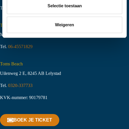
t
Selectie toestaan
Tel.
06-51058490
i
e
Weigeren
Toms Creek Appeltern
Molenstraat 10
,
6629 KJ Appeltern
Tel.
06-45571829
Toms Beach
Uilenweg 2 E, 8245 AB Lelystad
Tel.
0320-337733
KVK-nummer: 90179781
BOEK JE TICKET