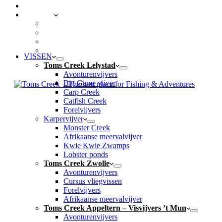
CONTACT
LOCATIES
Toms Creek Lelystad
Toms Creek Zwolle
Toms Creek Appeltern – Visvijvers ’t Mun
Toms Beach & Surf
VISSEN
Toms Creek Lelystad
Avonturenvijvers
Big Game vijver
Carp Creek
Catfish Creek
Forelvijvers
Karpervijver
Monster Creek
Afrikaanse meervalvijver
Kwie Kwie Zwamps
Lobster ponds
Toms Creek Zwolle
Avonturenvijvers
Cursus vliegvissen
Forelvijvers
Afrikaanse meervalvijver
Toms Creek Appeltern – Visvijvers ’t Mun
Avonturenvijvers