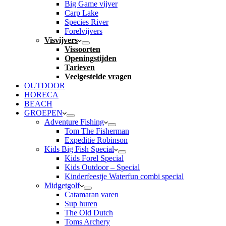
Big Game vijver
Carp Lake
Species River
Forelvijvers
Visvijvers
Vissoorten
Openingstijden
Tarieven
Veelgestelde vragen
OUTDOOR
HORECA
BEACH
GROEPEN
Adventure Fishing
Tom The Fisherman
Expeditie Robinson
Kids Big Fish Special
Kids Forel Special
Kids Outdoor – Special
Kinderfeestje Waterfun combi special
Midgetgolf
Catamaran varen
Sup huren
The Old Dutch
Toms Archery