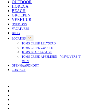
OUTDOOR
HORECA
BEACH
GROEPEN
VERHUUR
OVER ONS
VACATURES
BLOG
LOCATIES
TOMS CREEK LELYSTAD
TOMS CREEK ZWOLLE
TOMS BEACH & SURF
TOMS CREEK APPELTERN – VISVIJVERS ’T
MUN
OPENHAARDHOUT
CONTACT
OPENHAARDHOUT
OVER ONS
VACATURES
NIEUWS
BLOG
VEELGESTELDE VRAGEN