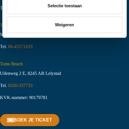
t
Selectie toestaan
Tel.
06-51058490
i
e
Weigeren
Toms Creek Appeltern
Molenstraat 10
,
6629 KJ Appeltern
Tel.
06-45571829
Toms Beach
Uilenweg 2 E, 8245 AB Lelystad
Tel.
0320-337733
KVK-nummer: 90179781
BOEK JE TICKET