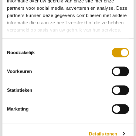
informatie over uw gebruik van onze site met onze
partners voor social media, adverteren en analyse. Deze
partners kunnen deze gegevens combineren met andere
informatie die u aan ze heeft verstrekt of die ze hebben
verzameld op basis van uw gebruik van hun services.
T
Noodzakelijk
o
e
s
Voorkeuren
t
e
m
Statistieken
m
i
Marketing
n
g
s
Details tonen
s