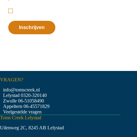
Ik ga akkoord met de
privacyverklaring
.
(Vereist)
VRAGEN?
info@tomscreek.nl
Lelystad
0320-320140
Zwolle
06-51058490
Appeltern
06-45571829
Veelgestelde vragen
Toms Creek Lelystad
Uilenweg 2C, 8245 AB Lelystad