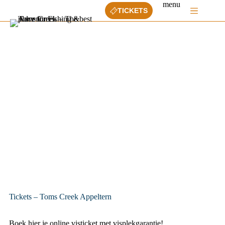
Ga
menu
TICKETS
naar
de
inhoud
Tickets – Toms Creek Appeltern
Boek hier je online visticket met visplekgarantie!