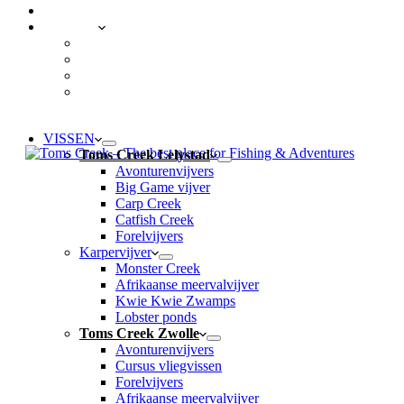
CONTACT
LOCATIES
Toms Creek Lelystad
Toms Creek Zwolle
Toms Creek Appeltern – Visvijvers ’t Mun
Toms Beach & Surf
VISSEN
Toms Creek Lelystad
Avonturenvijvers
Big Game vijver
Carp Creek
Catfish Creek
Forelvijvers
Karpervijver
Monster Creek
Afrikaanse meervalvijver
Kwie Kwie Zwamps
Lobster ponds
Toms Creek Zwolle
Avonturenvijvers
Cursus vliegvissen
Forelvijvers
Afrikaanse meervalvijver