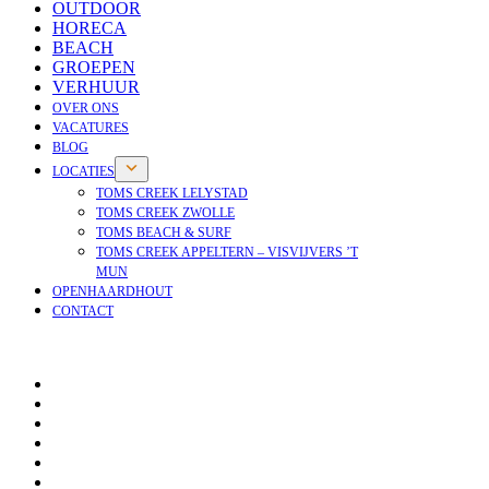
OUTDOOR
HORECA
BEACH
GROEPEN
VERHUUR
OVER ONS
VACATURES
BLOG
LOCATIES
TOMS CREEK LELYSTAD
TOMS CREEK ZWOLLE
TOMS BEACH & SURF
TOMS CREEK APPELTERN – VISVIJVERS ’T
MUN
OPENHAARDHOUT
CONTACT
OPENHAARDHOUT
OVER ONS
VACATURES
NIEUWS
BLOG
VEELGESTELDE VRAGEN