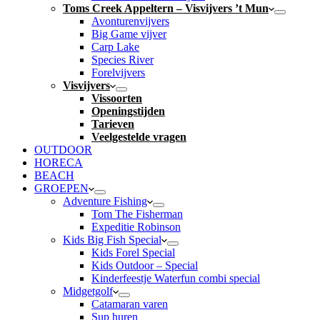
Toms Creek Appeltern – Visvijvers ’t Mun
Avonturenvijvers
Big Game vijver
Carp Lake
Species River
Forelvijvers
Visvijvers
Vissoorten
Openingstijden
Tarieven
Veelgestelde vragen
OUTDOOR
HORECA
BEACH
GROEPEN
Adventure Fishing
Tom The Fisherman
Expeditie Robinson
Kids Big Fish Special
Kids Forel Special
Kids Outdoor – Special
Kinderfeestje Waterfun combi special
Midgetgolf
Catamaran varen
Sup huren