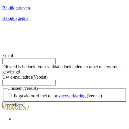
Bekijk tarieven
Bekijk agenda
Blijf op de hoogte met onze nieuwsbrief
Wil je op de hoogte blijven van de laatste nieuwtjes van Toms
Creek? Schrijf je dan nu in voor onze nieuwsbrief!
Email
Dit veld is bedoeld voor validatiedoeleinden en moet niet worden
gewijzigd.
Uw e-mail adres
(Vereist)
Consent
(Vereist)
Ik ga akkoord met de
privacyverklaring
.
(Vereist)
VRAGEN?
info@tomscreek.nl
Lelystad
0320-320140