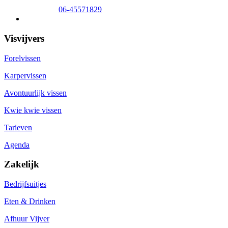
Zwolle
06-51058490
Appeltern
06-45571829
Veelgestelde vragen
Visvijvers
Forelvissen
Karpervissen
Avontuurlijk vissen
Kwie kwie vissen
Tarieven
Agenda
Zakelijk
Bedrijfsuitjes
Eten & Drinken
Afhuur Vijver