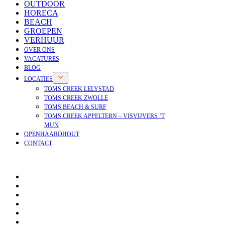
OUTDOOR
HORECA
BEACH
GROEPEN
VERHUUR
OVER ONS
VACATURES
BLOG
LOCATIES
TOMS CREEK LELYSTAD
TOMS CREEK ZWOLLE
TOMS BEACH & SURF
TOMS CREEK APPELTERN – VISVIJVERS ’T
MUN
OPENHAARDHOUT
CONTACT
OPENHAARDHOUT
OVER ONS
VACATURES
NIEUWS
BLOG
VEELGESTELDE VRAGEN