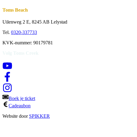
Toms Beach
Uilenweg 2 E, 8245 AB Lelystad
Tel.
0320-337733
KVK-nummer: 90179781
Volg Toms Creek
Boek je ticket
Cadeaubon
Website door
SPIKKER