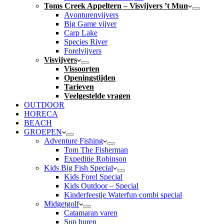
Toms Creek Appeltern – Visvijvers ’t Mun
Avonturenvijvers
Big Game vijver
Carp Lake
Species River
Forelvijvers
Visvijvers
Vissoorten
Openingstijden
Tarieven
Veelgestelde vragen
OUTDOOR
HORECA
BEACH
GROEPEN
Adventure Fishing
Tom The Fisherman
Expeditie Robinson
Kids Big Fish Special
Kids Forel Special
Kids Outdoor – Special
Kinderfeestje Waterfun combi special
Midgetgolf
Catamaran varen
Sup huren