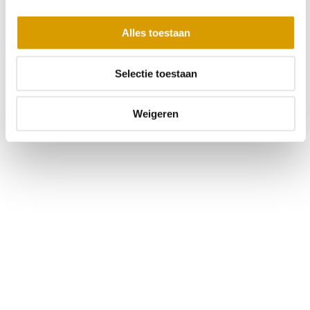
2. Ferry Kraaij en Marcel v/d Kolk met 15,8 kilo
Alles toestaan
3. Mo en Shai met 9,89 kilo
Ferry neemt momenteel de koppositie in het klassement. Mo en Shai
Selectie toestaan
volgen op korte afstand.
De volgende wedstrijd vindt plaats bij Toms Creek in Lelystad en
Weigeren
staat gepland op 3 januari, zien wij je daar?