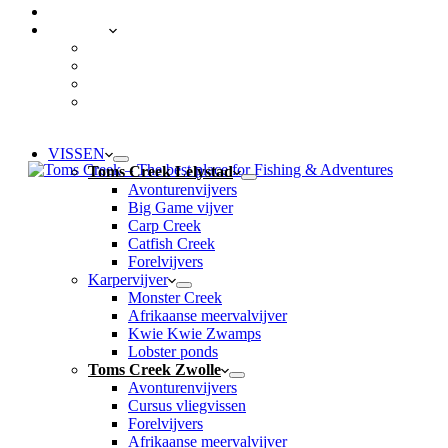
CONTACT
LOCATIES
Toms Creek Lelystad
Toms Creek Zwolle
Toms Creek Appeltern – Visvijvers ’t Mun
Toms Beach & Surf
VISSEN
Toms Creek Lelystad
Avonturenvijvers
Big Game vijver
Carp Creek
Catfish Creek
Forelvijvers
Karpervijver
Monster Creek
Afrikaanse meervalvijver
Kwie Kwie Zwamps
Lobster ponds
Toms Creek Zwolle
Avonturenvijvers
Cursus vliegvissen
Forelvijvers
Afrikaanse meervalvijver