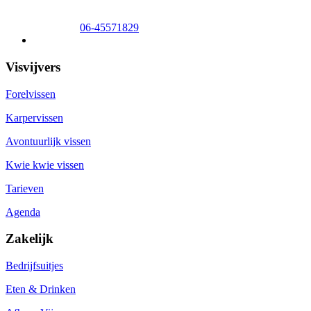
Lelystad
0320-320140
Zwolle
06-51058490
Appeltern
06-45571829
Veelgestelde vragen
Visvijvers
Forelvissen
Karpervissen
Avontuurlijk vissen
Kwie kwie vissen
Tarieven
Agenda
Zakelijk
Bedrijfsuitjes
Eten & Drinken