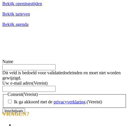
Bekijk openingstijden
Bekijk tarieven
Bekijk agenda
Blijf op de hoogte met onze nieuwsbrief
Wil je op de hoogte blijven van de laatste nieuwtjes van Toms
Creek? Schrijf je dan nu in voor onze nieuwsbrief!
Name
Dit veld is bedoeld voor validatiedoeleinden en moet niet worden
gewijzigd.
Uw e-mail adres
(Vereist)
Consent
(Vereist)
Ik ga akkoord met de
privacyverklaring
.
(Vereist)
VRAGEN?
info@tomscreek.nl