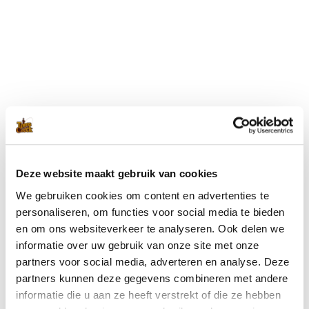
Blijf op de hoogte met onze nieuwsbrief
Wil je op de hoogte blijven van de laatste nieuwtjes van Toms
Creek? Schrijf je dan nu in voor onze nieuwsbrief!
Deze website maakt gebruik van cookies
We gebruiken cookies om content en advertenties te
Ik ga akkoord met de
privacyverklaring
.
(Vereist)
personaliseren, om functies voor social media te bieden
en om ons websiteverkeer te analyseren. Ook delen we
informatie over uw gebruik van onze site met onze
partners voor social media, adverteren en analyse. Deze
partners kunnen deze gegevens combineren met andere
informatie die u aan ze heeft verstrekt of die ze hebben