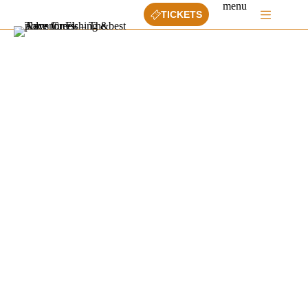
Ga
menu
TICKETS
naar
de
inhoud