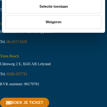
t
Selectie toestaan
Tel.
06-51058490
i
e
Weigeren
Toms Creek Appeltern
Molenstraat 10
,
6629 KJ Appeltern
Tel.
06-45571829
Toms Beach
Uilenweg 2 E, 8245 AB Lelystad
Tel.
0320-337733
KVK-nummer: 90179781
BOEK JE TICKET