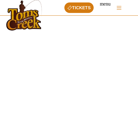
Ga
menu
naar
TICKETS
de
inhoud