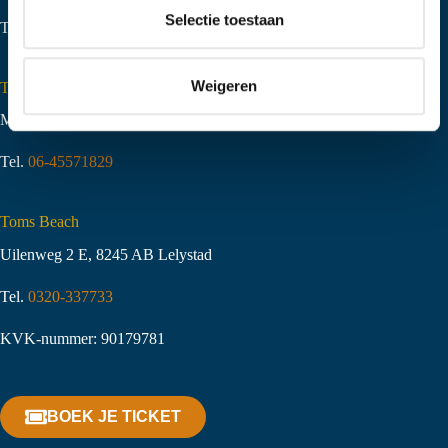
t
Selectie toestaan
Tel.
06-51058490
i
e
Weigeren
Toms Creek Appeltern
Molenstraat 10
,
6629 KJ Appeltern
Tel.
06-45571829
Toms Beach
Uilenweg 2 E, 8245 AB Lelystad
Tel.
0320-337733
KVK-nummer: 90179781
BOEK JE TICKET