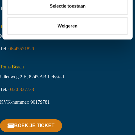
t
Selectie toestaan
Tel.
06-51058490
i
e
Weigeren
Toms Creek Appeltern
Molenstraat 10
,
6629 KJ Appeltern
Tel.
06-45571829
Toms Beach
Uilenweg 2 E, 8245 AB Lelystad
Tel.
0320-337733
KVK-nummer: 90179781
BOEK JE TICKET