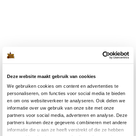
Blijf op de hoogte met onze nieuwsbrief
Wil je op de hoogte blijven van de laatste nieuwtjes van Toms
Creek? Schrijf je dan nu in voor onze nieuwsbrief!
Deze website maakt gebruik van cookies
We gebruiken cookies om content en advertenties te
Ik ga akkoord met de
privacyverklaring
.
(Vereist)
personaliseren, om functies voor social media te bieden
en om ons websiteverkeer te analyseren. Ook delen we
informatie over uw gebruik van onze site met onze
partners voor social media, adverteren en analyse. Deze
partners kunnen deze gegevens combineren met andere
informatie die u aan ze heeft verstrekt of die ze hebben