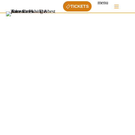
Ga
menu
TICKETS
naar
de
inhoud