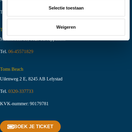
t
Selectie toestaan
Tel.
06-51058490
i
e
Weigeren
Toms Creek Appeltern
Molenstraat 10
,
6629 KJ Appeltern
Tel.
06-45571829
Toms Beach
Uilenweg 2 E, 8245 AB Lelystad
Tel.
0320-337733
KVK-nummer: 90179781
BOEK JE TICKET