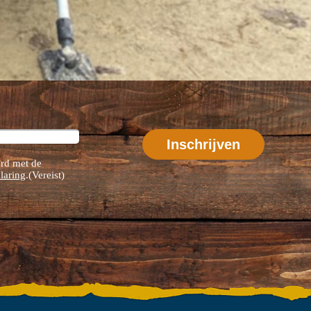
rd met de
laring
.
(Vereist)