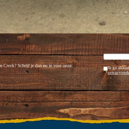
ms Creek? Schrijf je dan nu in voor onze
Ik ga akkoo
privacyverk