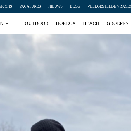
ER ONS
VACATURES
NIEUWS
BLOG
VEELGESTELDE VRAGE
EN
OUTDOOR
HORECA
BEACH
GROEPEN