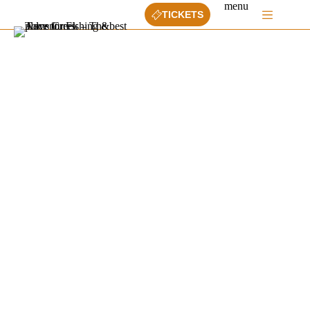
Ga
menu
TICKETS
naar
de
inhoud