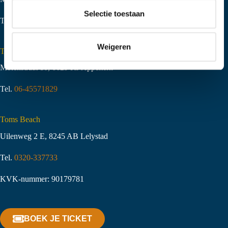
t
Selectie toestaan
Tel.
06-51058490
i
e
Weigeren
Toms Creek Appeltern
Molenstraat 10
,
6629 KJ Appeltern
Tel.
06-45571829
Toms Beach
Uilenweg 2 E, 8245 AB Lelystad
Tel.
0320-337733
KVK-nummer: 90179781
BOEK JE TICKET