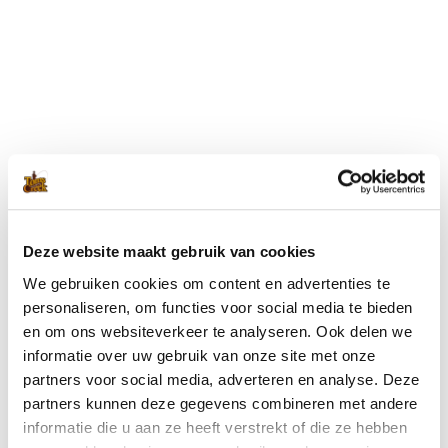
Blijf op de hoogte met onze nieuwsbrief
Wil je op de hoogte blijven van de laatste nieuwtjes van Toms
Creek? Schrijf je dan nu in voor onze nieuwsbrief!
Deze website maakt gebruik van cookies
We gebruiken cookies om content en advertenties te
Ik ga akkoord met de
privacyverklaring
.
(Vereist)
personaliseren, om functies voor social media te bieden
en om ons websiteverkeer te analyseren. Ook delen we
informatie over uw gebruik van onze site met onze
partners voor social media, adverteren en analyse. Deze
partners kunnen deze gegevens combineren met andere
informatie die u aan ze heeft verstrekt of die ze hebben