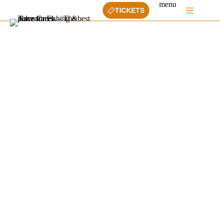
Ga
menu
TICKETS
naar
de
inhoud