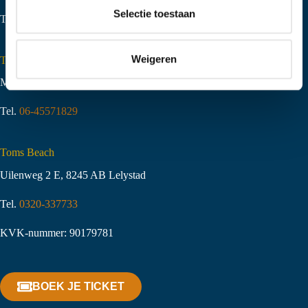
t
Selectie toestaan
Tel.
06-51058490
i
e
Weigeren
Toms Creek Appeltern
Molenstraat 10
,
6629 KJ Appeltern
Tel.
06-45571829
Toms Beach
Uilenweg 2 E, 8245 AB Lelystad
Tel.
0320-337733
KVK-nummer: 90179781
BOEK JE TICKET