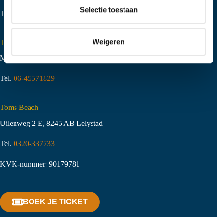
t
Selectie toestaan
Tel.
06-51058490
i
e
Weigeren
Toms Creek Appeltern
Molenstraat 10
,
6629 KJ Appeltern
Tel.
06-45571829
Toms Beach
Uilenweg 2 E, 8245 AB Lelystad
Tel.
0320-337733
KVK-nummer: 90179781
BOEK JE TICKET