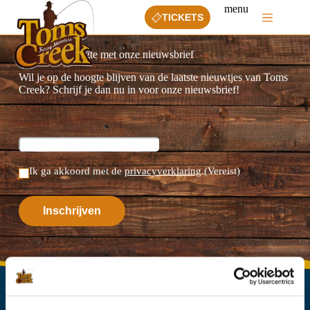
Ga
menu
naar
TICKETS
de
inhoud
Blijf op de hoogte met onze nieuwsbrief
Wil je op de hoogte blijven van de laatste nieuwtjes van Toms
Creek? Schrijf je dan nu in voor onze nieuwsbrief!
Ik ga akkoord met de
privacyverklaring
.
(Vereist)