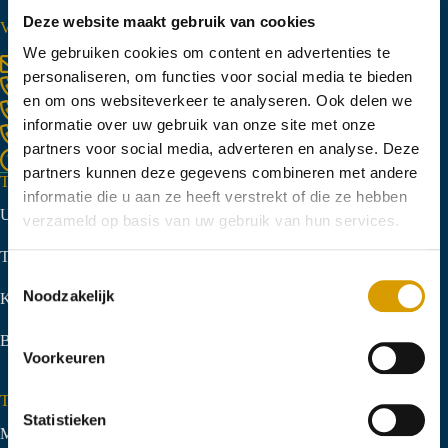
Deze website maakt gebruik van cookies
VRAGEN?
We gebruiken cookies om content en advertenties te
info@tomscreek.nl
personaliseren, om functies voor social media te bieden
Lelystad
0320-320140
en om ons websiteverkeer te analyseren. Ook delen we
Zwolle
06-51058490
informatie over uw gebruik van onze site met onze
Appeltern
06-45571829
partners voor social media, adverteren en analyse. Deze
Veelgestelde vragen
partners kunnen deze gegevens combineren met andere
Toms Creek Lelystad
informatie die u aan ze heeft verstrekt of die ze hebben
Uilenweg 2C, 8245 AB Lelystad
verzameld op basis van uw gebruik van hun services.
Tel.
0320-320140
T
Noodzakelijk
KVK-nummer: 90690427
o
e
Btw-nummer: NL865411931B01
s
Voorkeuren
t
e
Toms Creek Zwolle
m
Statistieken
Middeldijk 20, 8094 PS Hattemerbroek
m