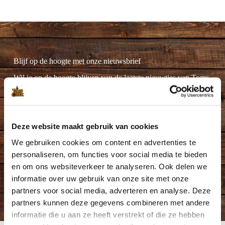
Blijf op de hoogte met onze nieuwsbrief
Wil je op de hoogte blijven van de laatste nieuwtjes van Toms
Creek? Schrijf je dan nu in voor onze nieuwsbrief!
Deze website maakt gebruik van cookies
We gebruiken cookies om content en advertenties te
Ik ga akkoord met de
privacyverklaring
.
(Vereist)
personaliseren, om functies voor social media te bieden
en om ons websiteverkeer te analyseren. Ook delen we
informatie over uw gebruik van onze site met onze
partners voor social media, adverteren en analyse. Deze
partners kunnen deze gegevens combineren met andere
informatie die u aan ze heeft verstrekt of die ze hebben