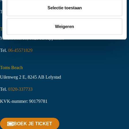
t
Selectie toestaan
Tel.
06-51058490
i
e
Weigeren
Toms Creek Appeltern
Molenstraat 10
,
6629 KJ Appeltern
Tel.
06-45571829
Toms Beach
Uilenweg 2 E, 8245 AB Lelystad
Tel.
0320-337733
KVK-nummer: 90179781
BOEK JE TICKET