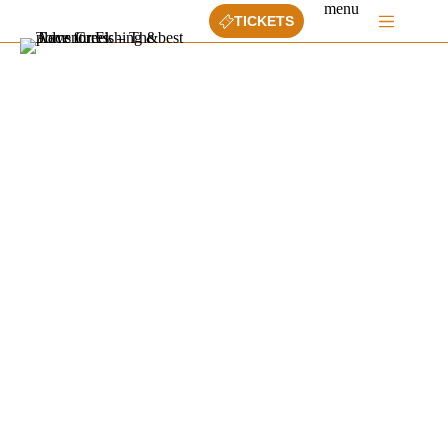
Ga
menu
TICKETS
naar
de
inhoud