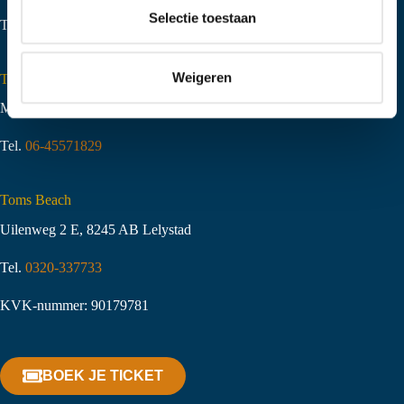
t
Selectie toestaan
Tel.
06-51058490
i
e
Weigeren
Toms Creek Appeltern
Molenstraat 10
,
6629 KJ Appeltern
Tel.
06-45571829
Toms Beach
Uilenweg 2 E, 8245 AB Lelystad
Tel.
0320-337733
KVK-nummer: 90179781
BOEK JE TICKET