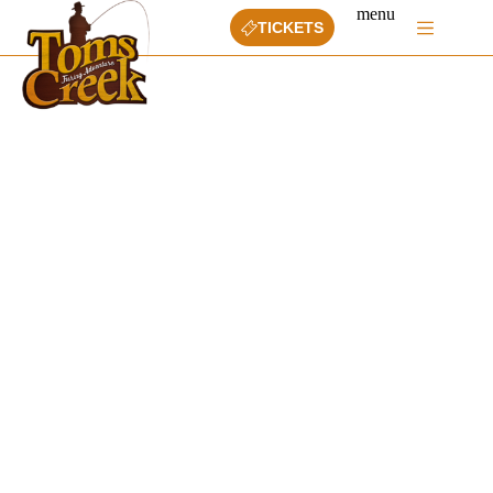
Ga
menu
naar
TICKETS
de
inhoud