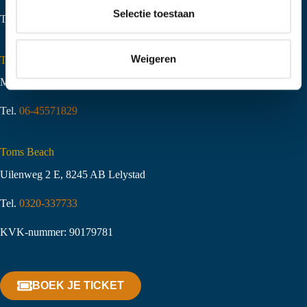
t
Selectie toestaan
Tel.
06-51058490
i
e
Weigeren
Toms Creek Appeltern
Molenstraat 10
,
6629 KJ Appeltern
Tel.
06-45571829
Toms Beach
Uilenweg 2 E, 8245 AB Lelystad
Tel.
0320-337733
KVK-nummer: 90179781
BOEK JE TICKET