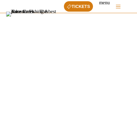
Ga
menu
TICKETS
naar
de
inhoud