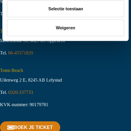
Middeldijk 20, 8094 PS Hattemerbroek
t
Selectie toestaan
i
Tel.
06-51058490
e
Weigeren
Toms Creek Appeltern
Molenstraat 10
,
6629 KJ Appeltern
Tel.
06-45571829
Toms Beach
Uilenweg 2 E, 8245 AB Lelystad
Tel.
0320-337733
KVK-nummer: 90179781
BOEK JE TICKET