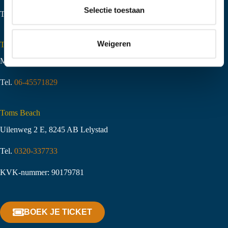
t
Selectie toestaan
Tel.
06-51058490
i
e
Weigeren
Toms Creek Appeltern
Molenstraat 10
,
6629 KJ Appeltern
Tel.
06-45571829
Toms Beach
Uilenweg 2 E, 8245 AB Lelystad
Tel.
0320-337733
KVK-nummer: 90179781
BOEK JE TICKET