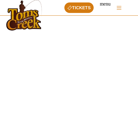
Ga
menu
naar
TICKETS
de
inhoud