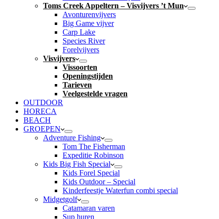
Toms Creek Appeltern – Visvijvers ’t Mun
Avonturenvijvers
Big Game vijver
Carp Lake
Species River
Forelvijvers
Visvijvers
Vissoorten
Openingstijden
Tarieven
Veelgestelde vragen
OUTDOOR
HORECA
BEACH
GROEPEN
Adventure Fishing
Tom The Fisherman
Expeditie Robinson
Kids Big Fish Special
Kids Forel Special
Kids Outdoor – Special
Kinderfeestje Waterfun combi special
Midgetgolf
Catamaran varen
Sup huren