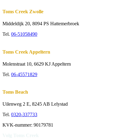
Toms Creek Zwolle
Middeldijk 20, 8094 PS Hattemerbroek
Tel.
06-51058490
Toms Creek Appeltern
Molenstraat 10
,
6629 KJ Appeltern
Tel.
06-45571829
Toms Beach
Uilenweg 2 E, 8245 AB Lelystad
Tel.
0320-337733
KVK-nummer: 90179781
Volg Toms Creek