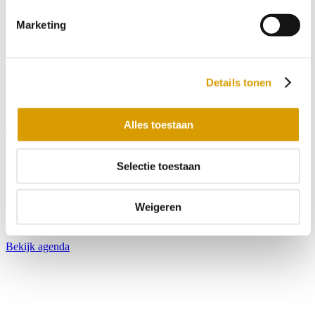
Marketing
Details tonen
Tickets
menu
Alles toestaan
Menu
Selectie toestaan
Bekijk openingstijden
Weigeren
Bekijk tarieven
Bekijk agenda
Blijf op de hoogte met onze nieuwsbrief
Wil je op de hoogte blijven van de laatste nieuwtjes van Toms
Creek? Schrijf je dan nu in voor onze nieuwsbrief!