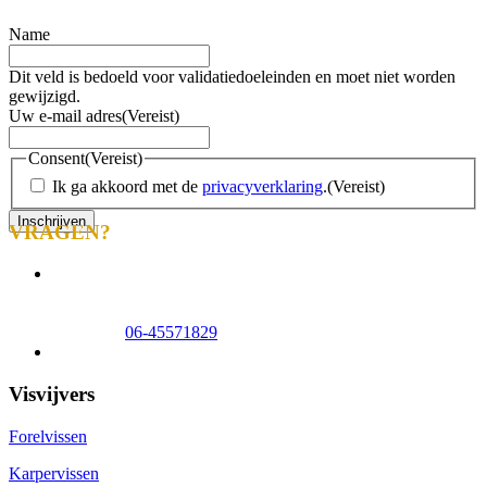
Name
Dit veld is bedoeld voor validatiedoeleinden en moet niet worden
gewijzigd.
Uw e-mail adres
(Vereist)
Consent
(Vereist)
Ik ga akkoord met de
privacyverklaring
.
(Vereist)
VRAGEN?
info@tomscreek.nl
Lelystad
0320-320140
Zwolle
06-51058490
Appeltern
06-45571829
Veelgestelde vragen
Visvijvers
Forelvissen
Karpervissen