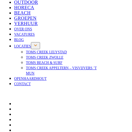
OUTDOOR
HORECA
BEACH
GROEPEN
VERHUUR
OVER ONS
VACATURES
BLOG
LOCATIES
TOMS CREEK LELYSTAD
TOMS CREEK ZWOLLE
TOMS BEACH & SURF
TOMS CREEK APPELTERN – VISVIJVERS ’T
MUN
OPENHAARDHOUT
CONTACT
OPENHAARDHOUT
OVER ONS
VACATURES
NIEUWS
BLOG
VEELGESTELDE VRAGEN