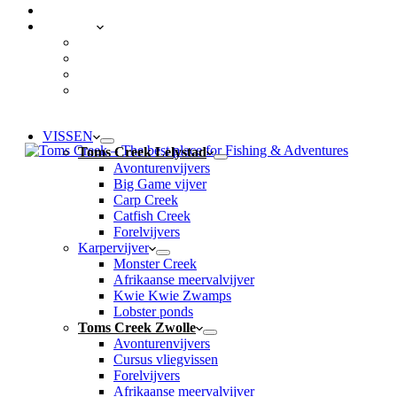
CONTACT
LOCATIES
Toms Creek Lelystad
Toms Creek Zwolle
Toms Creek Appeltern – Visvijvers ’t Mun
Toms Beach & Surf
VISSEN
Toms Creek Lelystad
Avonturenvijvers
Big Game vijver
Carp Creek
Catfish Creek
Forelvijvers
Karpervijver
Monster Creek
Afrikaanse meervalvijver
Kwie Kwie Zwamps
Lobster ponds
Toms Creek Zwolle
Avonturenvijvers
Cursus vliegvissen
Forelvijvers
Afrikaanse meervalvijver