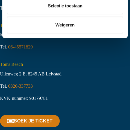
t
Selectie toestaan
Tel.
06-51058490
i
e
Weigeren
Toms Creek Appeltern
Molenstraat 10
,
6629 KJ Appeltern
Tel.
06-45571829
Toms Beach
Uilenweg 2 E, 8245 AB Lelystad
Tel.
0320-337733
KVK-nummer: 90179781
BOEK JE TICKET