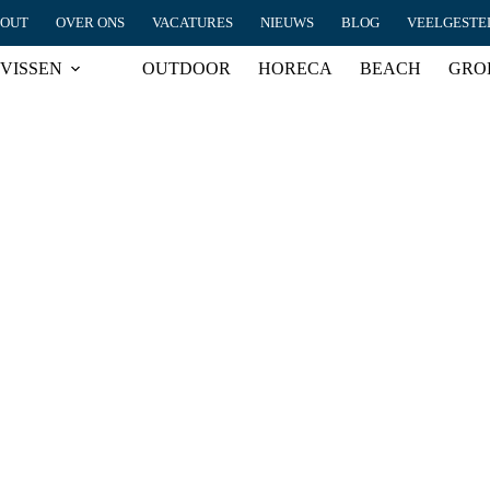
HOUT
OVER ONS
VACATURES
NIEUWS
BLOG
VEELGESTE
VISSEN
OUTDOOR
HORECA
BEACH
GRO