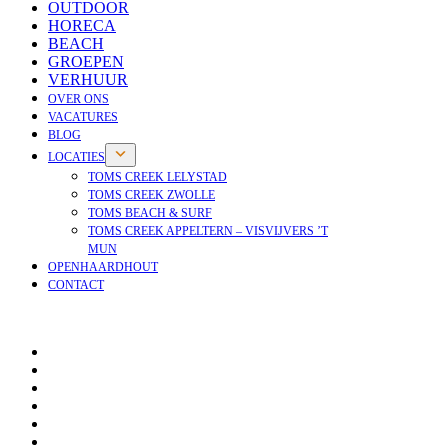
OUTDOOR
HORECA
BEACH
GROEPEN
VERHUUR
OVER ONS
VACATURES
BLOG
LOCATIES
TOMS CREEK LELYSTAD
TOMS CREEK ZWOLLE
TOMS BEACH & SURF
TOMS CREEK APPELTERN – VISVIJVERS ’T
MUN
OPENHAARDHOUT
CONTACT
OPENHAARDHOUT
OVER ONS
VACATURES
NIEUWS
BLOG
VEELGESTELDE VRAGEN