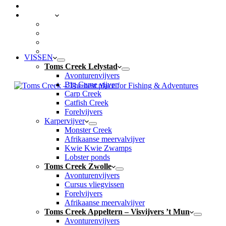
CONTACT
LOCATIES
Toms Creek Lelystad
Toms Creek Zwolle
Toms Creek Appeltern – Visvijvers ’t Mun
Toms Beach & Surf
VISSEN
Toms Creek Lelystad
Avonturenvijvers
Big Game vijver
Carp Creek
Catfish Creek
Forelvijvers
Karpervijver
Monster Creek
Afrikaanse meervalvijver
Kwie Kwie Zwamps
Lobster ponds
Toms Creek Zwolle
Avonturenvijvers
Cursus vliegvissen
Forelvijvers
Afrikaanse meervalvijver
Toms Creek Appeltern – Visvijvers ’t Mun
Avonturenvijvers