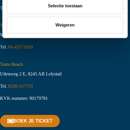
t
Selectie toestaan
Tel.
06-51058490
i
e
Weigeren
Toms Creek Appeltern
Molenstraat 10
,
6629 KJ Appeltern
Tel.
06-45571829
Toms Beach
Uilenweg 2 E, 8245 AB Lelystad
Tel.
0320-337733
KVK-nummer: 90179781
BOEK JE TICKET