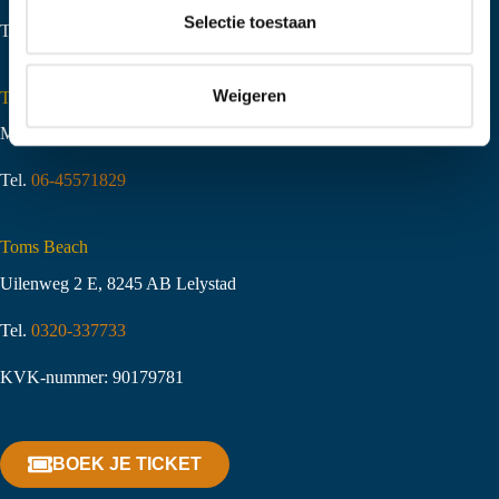
t
Selectie toestaan
Tel.
06-51058490
i
e
Weigeren
Toms Creek Appeltern
Molenstraat 10
,
6629 KJ Appeltern
Tel.
06-45571829
Toms Beach
Uilenweg 2 E, 8245 AB Lelystad
Tel.
0320-337733
KVK-nummer: 90179781
BOEK JE TICKET