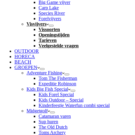
Big Game vijver
Carp Lake
Species River
Forelvijvers
Visvijvers
Vissoorten
Openingstijden
Tarieven
Veelgestelde vragen
OUTDOOR
HORECA
BEACH
GROEPEN
Adventure Fishing
Tom The Fisherman
Expeditie Robinson
Kids Big Fish Special
Kids Forel Special
Kids Outdoor – Special
Kinderfeestje Waterfun combi special
Midgetgolf
Catamaran varen
Sup huren
The Old Dutch
Toms Archery