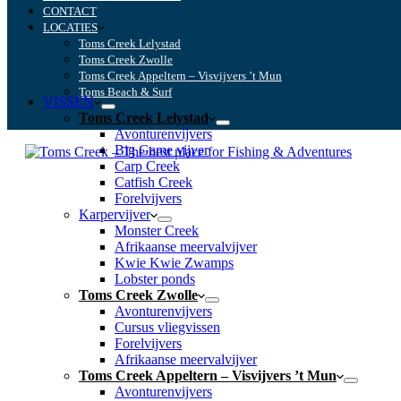
CONTACT
LOCATIES
Toms Creek Lelystad
Toms Creek Zwolle
Toms Creek Appeltern – Visvijvers ’t Mun
Toms Beach & Surf
VISSEN
Toms Creek Lelystad
Avonturenvijvers
Big Game vijver
Carp Creek
Catfish Creek
Forelvijvers
Karpervijver
Monster Creek
Afrikaanse meervalvijver
Kwie Kwie Zwamps
Lobster ponds
Toms Creek Zwolle
Avonturenvijvers
Cursus vliegvissen
Forelvijvers
Afrikaanse meervalvijver
Toms Creek Appeltern – Visvijvers ’t Mun
Avonturenvijvers