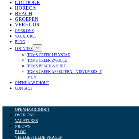
OUTDOOR
HORECA
BEACH
GROEPEN
VERHUUR
OVER ONS
VACATURES
BLOG
LOCATIES
TOMS CREEK LELYSTAD
TOMS CREEK ZWOLLE
TOMS BEACH & SURF
TOMS CREEK APPELTERN – VISVIJVERS ’T
MUN
OPENHAARDHOUT
CONTACT
OPENHAARDHOUT
OVER ONS
VACATURES
NIEUWS
BLOG
VEELGESTELDE VRAGEN