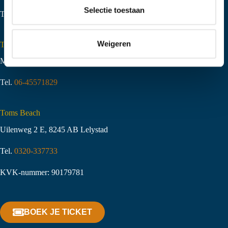
t
Selectie toestaan
Tel.
06-51058490
i
e
Weigeren
Toms Creek Appeltern
Molenstraat 10
,
6629 KJ Appeltern
Tel.
06-45571829
Toms Beach
Uilenweg 2 E, 8245 AB Lelystad
Tel.
0320-337733
KVK-nummer: 90179781
BOEK JE TICKET