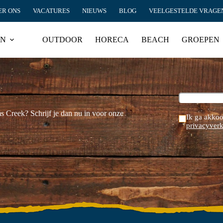
ER ONS
VACATURES
NIEUWS
BLOG
VEELGESTELDE VRAGE
EN
OUTDOOR
HORECA
BEACH
GROEPEN
ms Creek? Schrijf je dan nu in voor onze
Ik ga akkoo
privacyverk