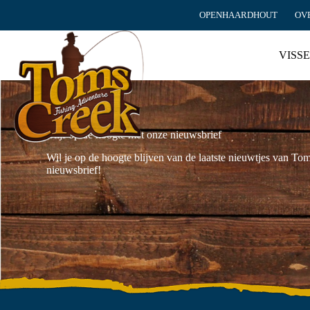
Ga
OPENHAARDHOUT
OV
naar
de
inhoud
VISS
Blijf op de hoogte met onze nieuwsbrief
Wil je op de hoogte blijven van de laatste nieuwtjes van To
nieuwsbrief!