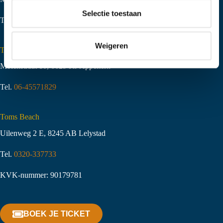
t
Selectie toestaan
Tel.
06-51058490
i
e
Weigeren
Toms Creek Appeltern
Molenstraat 10
,
6629 KJ Appeltern
Tel.
06-45571829
Toms Beach
Uilenweg 2 E, 8245 AB Lelystad
Tel.
0320-337733
KVK-nummer: 90179781
BOEK JE TICKET