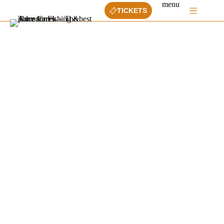
Ga
menu
TICKETS
naar
de
inhoud