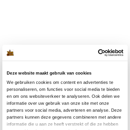
Blijf op de hoogte met onze nieuwsbrief
Wil je op de hoogte blijven van de laatste nieuwtjes van Toms
Creek? Schrijf je dan nu in voor onze nieuwsbrief!
Deze website maakt gebruik van cookies
We gebruiken cookies om content en advertenties te
Ik ga akkoord met de
privacyverklaring
.
(Vereist)
personaliseren, om functies voor social media te bieden
en om ons websiteverkeer te analyseren. Ook delen we
informatie over uw gebruik van onze site met onze
partners voor social media, adverteren en analyse. Deze
partners kunnen deze gegevens combineren met andere
informatie die u aan ze heeft verstrekt of die ze hebben