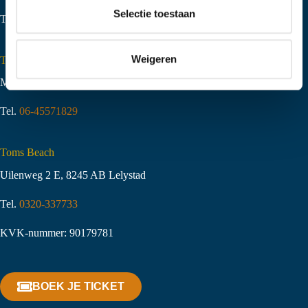
t
Selectie toestaan
Tel.
06-51058490
i
e
Weigeren
Toms Creek Appeltern
Molenstraat 10
,
6629 KJ Appeltern
Tel.
06-45571829
Toms Beach
Uilenweg 2 E, 8245 AB Lelystad
Tel.
0320-337733
KVK-nummer: 90179781
BOEK JE TICKET