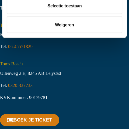
t
Selectie toestaan
Tel.
06-51058490
i
e
Weigeren
Toms Creek Appeltern
Molenstraat 10
,
6629 KJ Appeltern
Tel.
06-45571829
Toms Beach
Uilenweg 2 E, 8245 AB Lelystad
Tel.
0320-337733
KVK-nummer: 90179781
BOEK JE TICKET