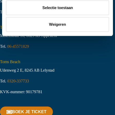
Middeldijk 20, 8094 PS Hattemerbroek
t
Selectie toestaan
i
Tel.
06-51058490
e
Weigeren
Toms Creek Appeltern
Molenstraat 10
,
6629 KJ Appeltern
Tel.
06-45571829
Toms Beach
Uilenweg 2 E, 8245 AB Lelystad
Tel.
0320-337733
KVK-nummer: 90179781
BOEK JE TICKET