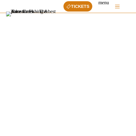
Ga
menu
TICKETS
naar
de
inhoud