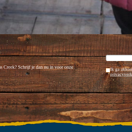
ms Creek? Schrijf je dan nu in voor onze
Ik ga akkoo
privacyverk