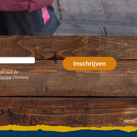
rd met de
laring
.
(Vereist)