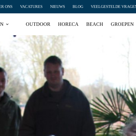
ER ONS
VACATURES
NIEUWS
BLOG
VEELGESTELDE VRAGE
EN
OUTDOOR
HORECA
BEACH
GROEPEN