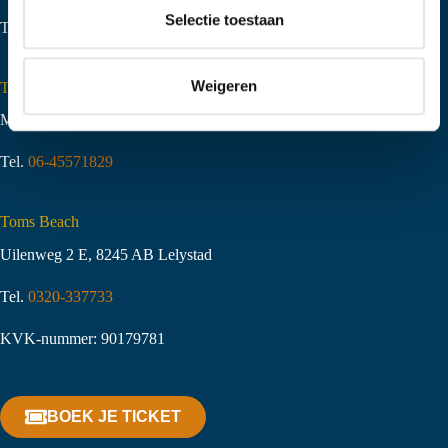
t
Selectie toestaan
Tel.
06-51058490
i
e
Weigeren
Toms Creek Appeltern
Molenstraat 10
,
6629 KJ Appeltern
Tel.
06-45571829
Toms Beach
Uilenweg 2 E, 8245 AB Lelystad
Tel.
0320-337733
KVK-nummer: 90179781
BOEK JE TICKET