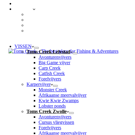
CONTACT
LOCATIES
Toms Creek Lelystad
Toms Creek Zwolle
Toms Creek Appeltern – Visvijvers ’t Mun
Toms Beach & Surf
VISSEN
Toms Creek Lelystad
Avonturenvijvers
Big Game vijver
Carp Creek
Catfish Creek
Forelvijvers
Karpervijver
Monster Creek
Afrikaanse meervalvijver
Kwie Kwie Zwamps
Lobster ponds
Toms Creek Zwolle
Avonturenvijvers
Cursus vliegvissen
Forelvijvers
Afrikaanse meervalvijver