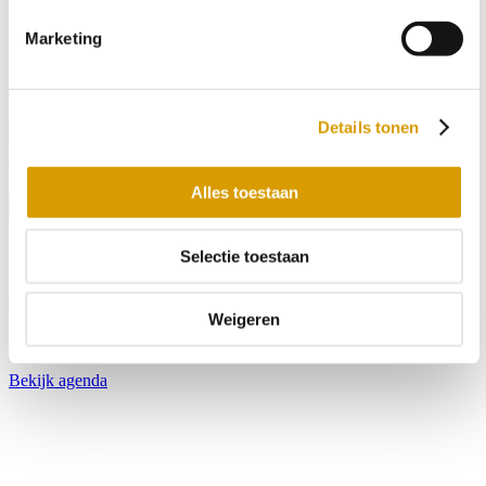
Marketing
Details tonen
Tickets
menu
Alles toestaan
Menu
Selectie toestaan
Bekijk openingstijden
Weigeren
Bekijk tarieven
Bekijk agenda
Blijf op de hoogte met onze nieuwsbrief
Wil je op de hoogte blijven van de laatste nieuwtjes van Toms
Creek? Schrijf je dan nu in voor onze nieuwsbrief!