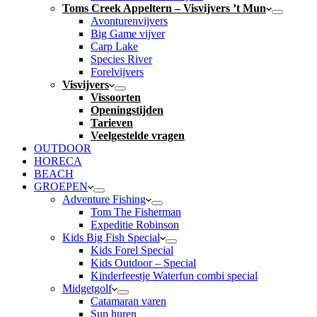
Toms Creek Appeltern – Visvijvers ’t Mun
Avonturenvijvers
Big Game vijver
Carp Lake
Species River
Forelvijvers
Visvijvers
Vissoorten
Openingstijden
Tarieven
Veelgestelde vragen
OUTDOOR
HORECA
BEACH
GROEPEN
Adventure Fishing
Tom The Fisherman
Expeditie Robinson
Kids Big Fish Special
Kids Forel Special
Kids Outdoor – Special
Kinderfeestje Waterfun combi special
Midgetgolf
Catamaran varen
Sup huren