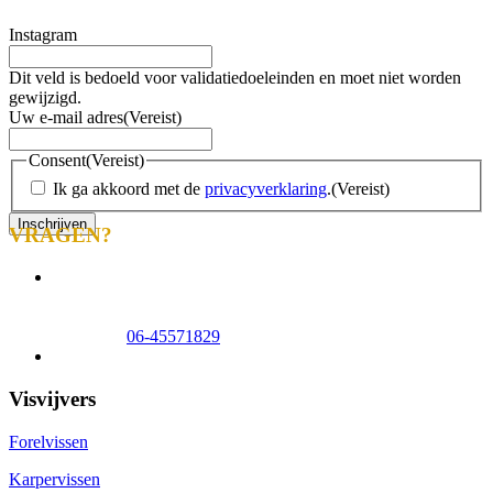
Instagram
Dit veld is bedoeld voor validatiedoeleinden en moet niet worden
gewijzigd.
Uw e-mail adres
(Vereist)
Consent
(Vereist)
Ik ga akkoord met de
privacyverklaring
.
(Vereist)
VRAGEN?
info@tomscreek.nl
Lelystad
0320-320140
Zwolle
06-51058490
Appeltern
06-45571829
Veelgestelde vragen
Visvijvers
Forelvissen
Karpervissen