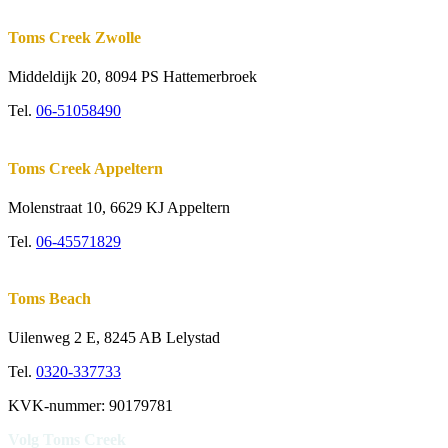
Toms Creek Zwolle
Middeldijk 20, 8094 PS Hattemerbroek
Tel.
06-51058490
Toms Creek Appeltern
Molenstraat 10
,
6629 KJ Appeltern
Tel.
06-45571829
Toms Beach
Uilenweg 2 E, 8245 AB Lelystad
Tel.
0320-337733
KVK-nummer: 90179781
Volg Toms Creek