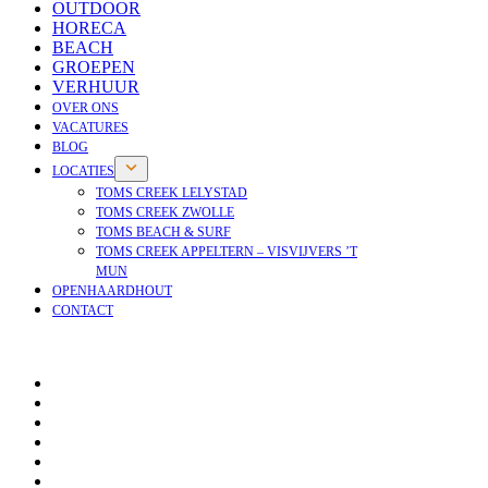
OUTDOOR
HORECA
BEACH
GROEPEN
VERHUUR
OVER ONS
VACATURES
BLOG
LOCATIES
TOMS CREEK LELYSTAD
TOMS CREEK ZWOLLE
TOMS BEACH & SURF
TOMS CREEK APPELTERN – VISVIJVERS ’T
MUN
OPENHAARDHOUT
CONTACT
OPENHAARDHOUT
OVER ONS
VACATURES
NIEUWS
BLOG
VEELGESTELDE VRAGEN