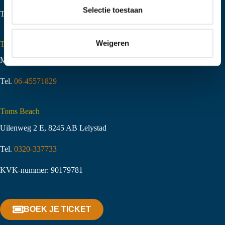
t
Selectie toestaan
Tel.
06-51058490
i
e
Weigeren
Toms Creek Appeltern
Molenstraat 10
,
6629 KJ Appeltern
Tel.
06-45571829
Toms Beach
Uilenweg 2 E, 8245 AB Lelystad
Tel.
0320-337733
KVK-nummer: 90179781
BOEK JE TICKET