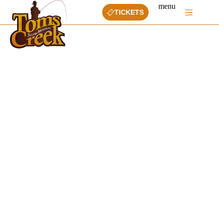
Ga
menu
naar
TICKETS
de
inhoud