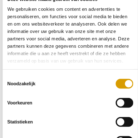
Kinderfeestje Waterfun combi special
Midgetgolf
We gebruiken cookies om content en advertenties te
Catamaran varen
personaliseren, om functies voor social media te bieden
Sup huren
The Old Dutch
en om ons websiteverkeer te analyseren. Ook delen we
Toms Archery
informatie over uw gebruik van onze site met onze
Toms Big 5
partners voor social media, adverteren en analyse. Deze
Wild Games
Workshop BBQ
partners kunnen deze gegevens combineren met andere
Vijver afhuur
informatie die u aan ze heeft verstrekt of die ze hebben
VERHUUR
verzameld op basis van uw gebruik van hun services.
Toestemmingsselectie
Noodzakelijk
Voorkeuren
Statistieken