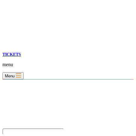
TICKETS
menu
Menu
Blijf op de hoogte met onze nieuwsbrief
Wil je op de hoogte blijven van de laatste nieuwtjes van Toms
Creek? Schrijf je dan nu in voor onze nieuwsbrief!