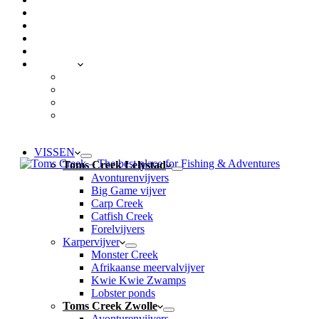
VACATURES
NIEUWS
BLOG
VEELGESTELDE VRAGEN
CONTACT
LOCATIES
Toms Creek Lelystad
Toms Creek Zwolle
Toms Creek Appeltern – Visvijvers ’t Mun
Toms Beach & Surf
VISSEN
Toms Creek Lelystad
Avonturenvijvers
Big Game vijver
Carp Creek
Catfish Creek
Forelvijvers
Karpervijver
Monster Creek
Afrikaanse meervalvijver
Kwie Kwie Zwamps
Lobster ponds
Toms Creek Zwolle
Avonturenvijvers