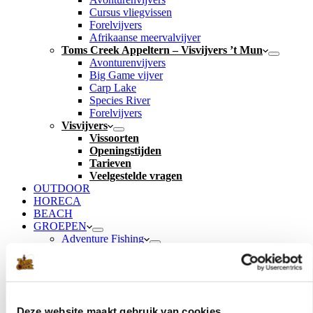
Cursus vliegvissen
Forelvijvers
Afrikaanse meervalvijver
Toms Creek Appeltern – Visvijvers ’t Mun
Avonturenvijvers
Big Game vijver
Carp Lake
Species River
Forelvijvers
Visvijvers
Vissoorten
Openingstijden
Tarieven
Veelgestelde vragen
OUTDOOR
HORECA
BEACH
GROEPEN
Adventure Fishing
Tom The Fisherman
Expeditie Robinson
Kids Big Fish Special
Kids Forel Special
Kids Outdoor – Special
Deze website maakt gebruik van cookies