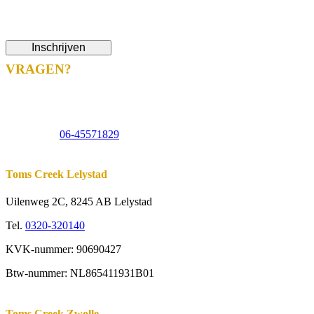
Ik ga akkoord met de
privacyverklaring
.
(Vereist)
VRAGEN?
info@tomscreek.nl
Lelystad
0320-320140
Zwolle
06-51058490
Appeltern
06-45571829
Veelgestelde vragen
Toms Creek Lelystad
Uilenweg 2C, 8245 AB Lelystad
Tel.
0320-320140
KVK-nummer: 90690427
Btw-nummer: NL865411931B01
Toms Creek Zwolle