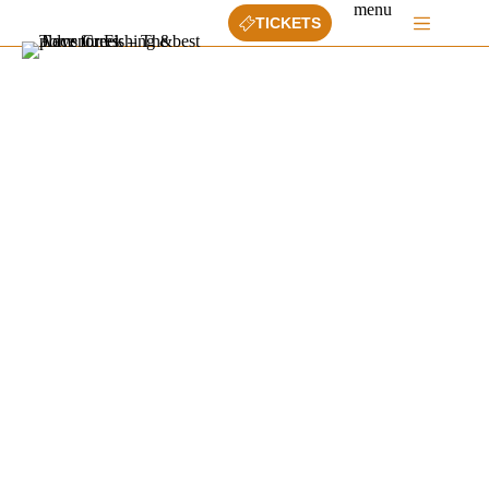
Ga
menu
TICKETS
naar
de
inhoud