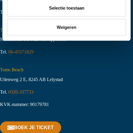
t
Selectie toestaan
Tel.
06-51058490
i
e
Weigeren
Toms Creek Appeltern
Molenstraat 10
,
6629 KJ Appeltern
Tel.
06-45571829
Toms Beach
Uilenweg 2 E, 8245 AB Lelystad
Tel.
0320-337733
KVK-nummer: 90179781
BOEK JE TICKET