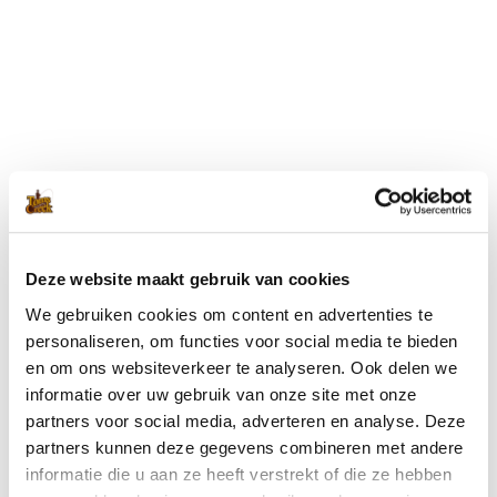
Blijf op de hoogte met onze nieuwsbrief
Wil je op de hoogte blijven van de laatste nieuwtjes van Toms
Creek? Schrijf je dan nu in voor onze nieuwsbrief!
Deze website maakt gebruik van cookies
We gebruiken cookies om content en advertenties te
Ik ga akkoord met de
privacyverklaring
.
(Vereist)
personaliseren, om functies voor social media te bieden
en om ons websiteverkeer te analyseren. Ook delen we
informatie over uw gebruik van onze site met onze
partners voor social media, adverteren en analyse. Deze
partners kunnen deze gegevens combineren met andere
informatie die u aan ze heeft verstrekt of die ze hebben