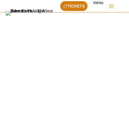
Ga
menu
TICKETS
naar
de
inhoud