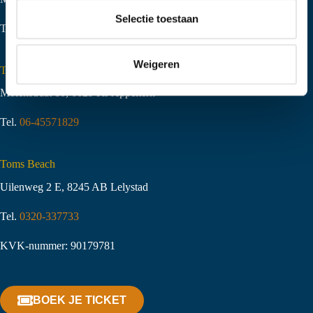
t
Selectie toestaan
Tel.
06-51058490
i
e
Weigeren
Toms Creek Appeltern
Molenstraat 10
,
6629 KJ Appeltern
Tel.
06-45571829
Toms Beach
Uilenweg 2 E, 8245 AB Lelystad
Tel.
0320-337733
KVK-nummer: 90179781
BOEK JE TICKET