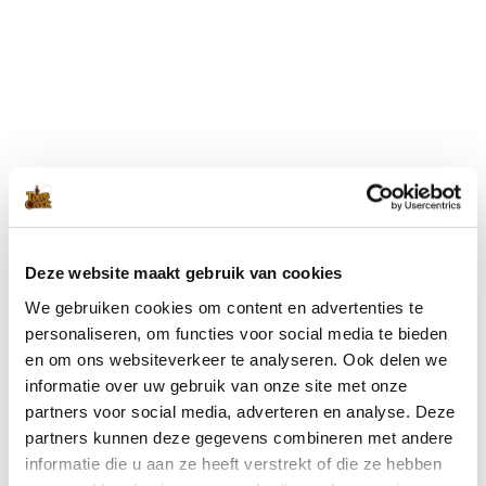
Blijf op de hoogte met onze nieuwsbrief
Wil je op de hoogte blijven van de laatste nieuwtjes van Toms
Creek? Schrijf je dan nu in voor onze nieuwsbrief!
Deze website maakt gebruik van cookies
We gebruiken cookies om content en advertenties te
Ik ga akkoord met de
privacyverklaring
.
(Vereist)
personaliseren, om functies voor social media te bieden
en om ons websiteverkeer te analyseren. Ook delen we
informatie over uw gebruik van onze site met onze
partners voor social media, adverteren en analyse. Deze
partners kunnen deze gegevens combineren met andere
informatie die u aan ze heeft verstrekt of die ze hebben