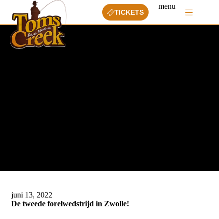
Ga
menu
naar
TICKETS
de
inhoud
juni 13, 2022
De tweede forelwedstrijd in Zwolle!