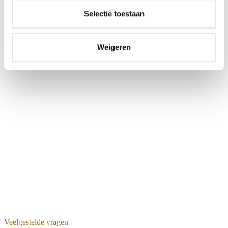
t
Selectie toestaan
i
Kinderfeestjes
e
Weigeren
Veelgestelde vragen