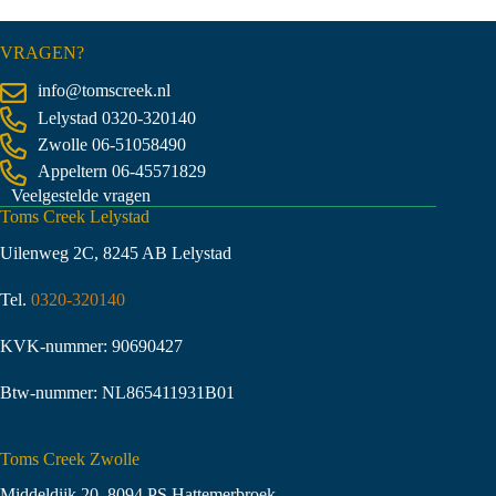
VRAGEN?
info@tomscreek.nl
Lelystad
0320-320140
Zwolle
06-51058490
Appeltern
06-45571829
Veelgestelde vragen
Toms Creek Lelystad
Uilenweg 2C, 8245 AB Lelystad
Tel.
0320-320140
KVK-nummer: 90690427
Btw-nummer: NL865411931B01
Toms Creek Zwolle
Middeldijk 20, 8094 PS Hattemerbroek