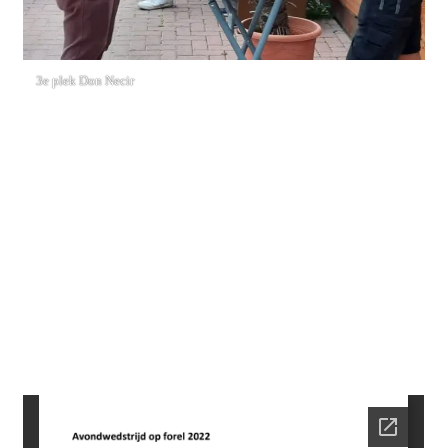
3e plek Don Necir