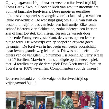
Op vrijdagavond 10 juni was er weer een forelwedstrijd bij
Toms Creek Zwolle. Rond de klok van zes uur stroomde het
vol met fanatieke forelvissers. Deze mooie en gezellige
opkomst van sportvissers zorgde voor het laten slagen van een
leuke viswedstrijd. De wedstrijd ging om 18.30 van start en
bestond uit vijf rondes van ieder een half uurtje. Elke ronde
schoof iedereen vier plekken op, zodat iedereen een keer op
zijn of haar top stek kon vissen. Tussen de wissels door
trakteerde Fonny, een vaste klant, de vissers op een lekkere
pittige forel. De wedstrijd verliep soepel en er werd goed
gevangen. De forel was in het begin een beetje voorzichtig
maar kwam gaande weg lekker los. Dit was ook te zien in de
cijfers van de vangsten. Op nummer 1 is geëindigd Ferry Kraaij
met 17 forellen. Marvin Abrams eindigde op de tweede plek
met 14 forellen en op de derde plek Don Necir met 12 forellen.
Totaal is er 108% gevangen. Complimenten voor de vissers!
Iedereen bedankt en tot de volgende forelwedstrijd op
vrijdagavond 8 juli!