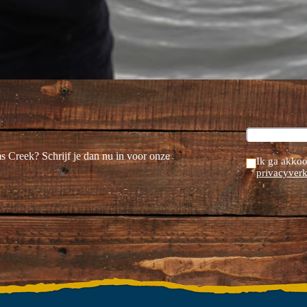
ms Creek? Schrijf je dan nu in voor onze
Ik ga akkoo
privacyverk