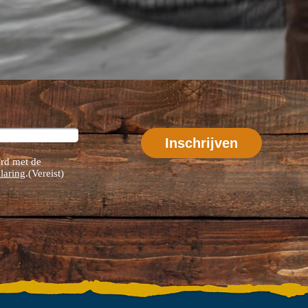
rd met de
laring
.
(Vereist)